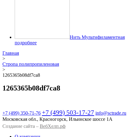
Нить Мультифиламентная
подробнее
Главная
>
Стропа полипропиленовая
>
1265365b08df7ca8
1265365b08df7ca8
+7 (499) 503-17-27
+7 (499)
350-71-76
info@sctrade.ru
Московская обл., Красногорск, Ильинское шоссе 1А
Создание сайта –
ВебХелп.рф
О компании