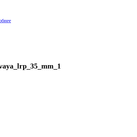
обнее
ovaya_lrp_35_mm_1