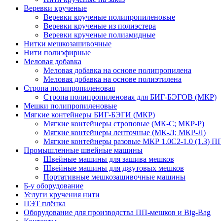
Веревки крученые
Веревки крученые полипропиленовые
Веревки крученые из полиэстера
Веревки крученые полиамидные
Нитки мешкозашивочные
Нити полиэфирные
Меловая добавка
Меловая добавка на основе полипропилена
Меловая добавка на основе полиэтилена
Стропа полипропиленовая
Стропа полипропиленовая для БИГ-БЭГОВ (МКР)
Мешки полипропиленовые
Мягкие контейнеры БИГ-БЭГИ (МКР)
Мягкие контейнеры строповые (МК-С; МКР-Р)
Мягкие контейнеры ленточные (МК-Л; МКР-Л)
Мягкие контейнеры разовые МКР 1.0С2-1.0 (1.3) П
Промышленные швейные машины
Швейные машины для зашива мешков
Швейные машины для джутовых мешков
Портативные мешкозашивочные машины
Б-у оборудование
Услуги кручения нити
ПЭТ плёнка
Оборудование для производства ПП-мешков и Big-Bag