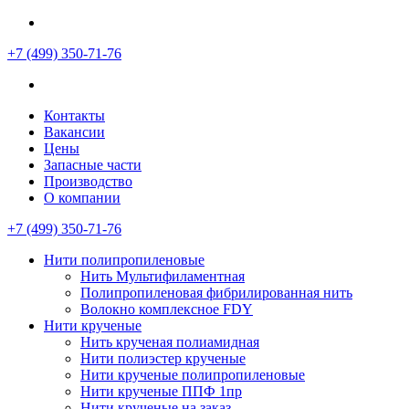
+7 (499)
350-71-76
Контакты
Вакансии
Цены
Запасные части
Производство
О компании
+7 (499)
350-71-76
Нити полипропиленовые
Нить Мультифиламентная
Полипропиленовая фибрилированная нить
Волокно комплексное FDY
Нити крученые
Нить крученая полиамидная
Нити полиэстер крученые
Нити крученые полипропиленовые
Нити крученые ППФ 1пр
Нити крученые на заказ