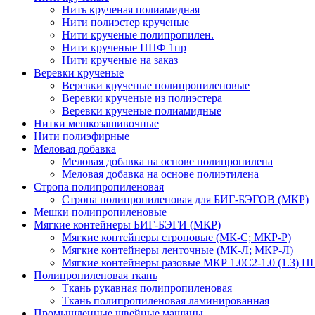
Нить крученая полиамидная
Нити полиэстер крученые
Нити крученые полипропилен.
Нити крученые ППФ 1пр
Нити крученые на заказ
Веревки крученые
Веревки крученые полипропиленовые
Веревки крученые из полиэстера
Веревки крученые полиамидные
Нитки мешкозашивочные
Нити полиэфирные
Меловая добавка
Меловая добавка на основе полипропилена
Меловая добавка на основе полиэтилена
Стропа полипропиленовая
Стропа полипропиленовая для БИГ-БЭГОВ (МКР)
Мешки полипропиленовые
Мягкие контейнеры БИГ-БЭГИ (МКР)
Мягкие контейнеры строповые (МК-С; МКР-Р)
Мягкие контейнеры ленточные (МК-Л; МКР-Л)
Мягкие контейнеры разовые МКР 1.0С2-1.0 (1.3) П
Полипропиленовая ткань
Ткань рукавная полипропиленовая
Ткань полипропиленовая ламинированная
Промышленные швейные машины