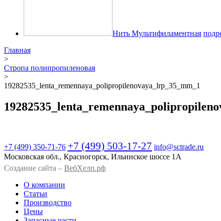
Нить Мультифиламентная
подр
Главная
>
Стропа полипропиленовая
>
19282535_lenta_remennaya_polipropilenovaya_lrp_35_mm_1
19282535_lenta_remennaya_polipropilen
+7 (499) 503-17-27
+7 (499)
350-71-76
info@sctrade.ru
Московская обл., Красногорск, Ильинское шоссе 1А
Создание сайта –
ВебХелп.рф
О компании
Статьи
Производство
Цены
Запасные части