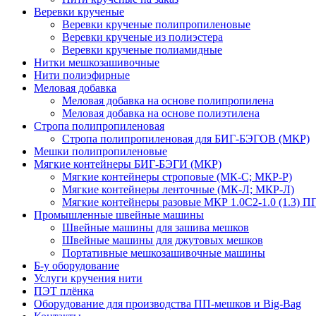
Веревки крученые
Веревки крученые полипропиленовые
Веревки крученые из полиэстера
Веревки крученые полиамидные
Нитки мешкозашивочные
Нити полиэфирные
Меловая добавка
Меловая добавка на основе полипропилена
Меловая добавка на основе полиэтилена
Стропа полипропиленовая
Стропа полипропиленовая для БИГ-БЭГОВ (МКР)
Мешки полипропиленовые
Мягкие контейнеры БИГ-БЭГИ (МКР)
Мягкие контейнеры строповые (МК-С; МКР-Р)
Мягкие контейнеры ленточные (МК-Л; МКР-Л)
Мягкие контейнеры разовые МКР 1.0С2-1.0 (1.3) П
Промышленные швейные машины
Швейные машины для зашива мешков
Швейные машины для джутовых мешков
Портативные мешкозашивочные машины
Б-у оборудование
Услуги кручения нити
ПЭТ плёнка
Оборудование для производства ПП-мешков и Big-Bag