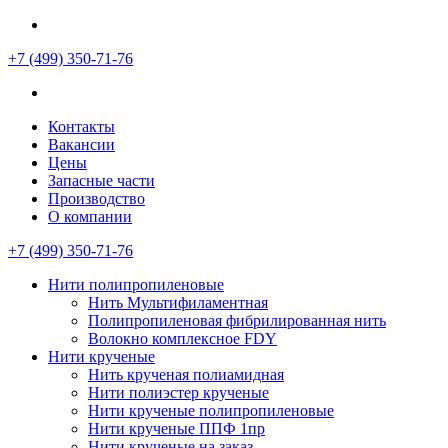
+7 (499)
350-71-76
Контакты
Вакансии
Цены
Запасные части
Производство
О компании
+7 (499)
350-71-76
Нити полипропиленовые
Нить Мультифиламентная
Полипропиленовая фибрилированная нить
Волокно комплексное FDY
Нити крученые
Нить крученая полиамидная
Нити полиэстер крученые
Нити крученые полипропиленовые
Нити крученые ППФ 1пр
Нити крученые на заказ