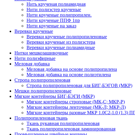
Нить крученая полиамидная
Нити полиэстер крученые
Нити крученые полипропилен.
Нити крученые ППФ 1пр
Нити крученые на заказ
Веревки крученые
Веревки крученые полипропиленовые
Веревки крученые из полиэстера
Веревки крученые полиамидные
Нитки мешкозашивочные
Нити полиэфирные
Меловая добавка
Меловая добавка на основе полипропилена
Меловая добавка на основе полиэтилена
Стропа полипропиленовая
Стропа полипропиленовая для БИГ-БЭГОВ (МКР)
Мешки полипропиленовые
Мягкие контейнеры БИГ-БЭГИ (МКР)
Мягкие контейнеры строповые (МК-С; МКР-Р)
Мягкие контейнеры ленточные (МК-Л; МКР-Л)
Мягкие контейнеры разовые МКР 1.0С2-1.0 (1.3) П
Полипропиленовая ткань
Ткань рукавная полипропиленовая
Ткань полипропиленовая ламинированная
Промышленные швейные машины