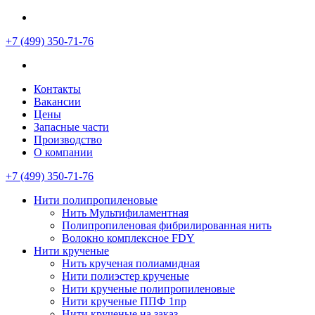
+7 (499)
350-71-76
Контакты
Вакансии
Цены
Запасные части
Производство
О компании
+7 (499)
350-71-76
Нити полипропиленовые
Нить Мультифиламентная
Полипропиленовая фибрилированная нить
Волокно комплексное FDY
Нити крученые
Нить крученая полиамидная
Нити полиэстер крученые
Нити крученые полипропиленовые
Нити крученые ППФ 1пр
Нити крученые на заказ