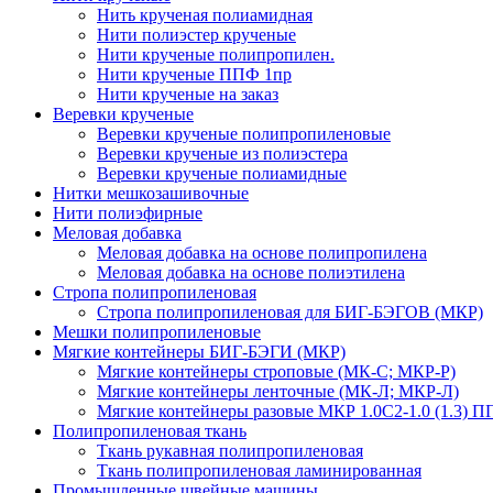
Нить крученая полиамидная
Нити полиэстер крученые
Нити крученые полипропилен.
Нити крученые ППФ 1пр
Нити крученые на заказ
Веревки крученые
Веревки крученые полипропиленовые
Веревки крученые из полиэстера
Веревки крученые полиамидные
Нитки мешкозашивочные
Нити полиэфирные
Меловая добавка
Меловая добавка на основе полипропилена
Меловая добавка на основе полиэтилена
Стропа полипропиленовая
Стропа полипропиленовая для БИГ-БЭГОВ (МКР)
Мешки полипропиленовые
Мягкие контейнеры БИГ-БЭГИ (МКР)
Мягкие контейнеры строповые (МК-С; МКР-Р)
Мягкие контейнеры ленточные (МК-Л; МКР-Л)
Мягкие контейнеры разовые МКР 1.0С2-1.0 (1.3) П
Полипропиленовая ткань
Ткань рукавная полипропиленовая
Ткань полипропиленовая ламинированная
Промышленные швейные машины