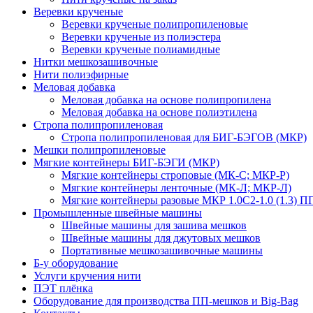
Веревки крученые
Веревки крученые полипропиленовые
Веревки крученые из полиэстера
Веревки крученые полиамидные
Нитки мешкозашивочные
Нити полиэфирные
Меловая добавка
Меловая добавка на основе полипропилена
Меловая добавка на основе полиэтилена
Стропа полипропиленовая
Стропа полипропиленовая для БИГ-БЭГОВ (МКР)
Мешки полипропиленовые
Мягкие контейнеры БИГ-БЭГИ (МКР)
Мягкие контейнеры строповые (МК-С; МКР-Р)
Мягкие контейнеры ленточные (МК-Л; МКР-Л)
Мягкие контейнеры разовые МКР 1.0С2-1.0 (1.3) П
Промышленные швейные машины
Швейные машины для зашива мешков
Швейные машины для джутовых мешков
Портативные мешкозашивочные машины
Б-у оборудование
Услуги кручения нити
ПЭТ плёнка
Оборудование для производства ПП-мешков и Big-Bag